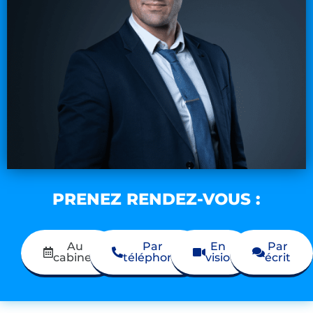
PRENEZ RENDEZ-VOUS :
Au
Par
En
Par
cabinet
téléphone
visio
écrit