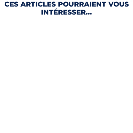
CES ARTICLES POURRAIENT VOUS
INTÉRESSER...
VICTIMES ARNAQUE AU FAUX CONSEILLER
BANCAIRE
3 août 2026