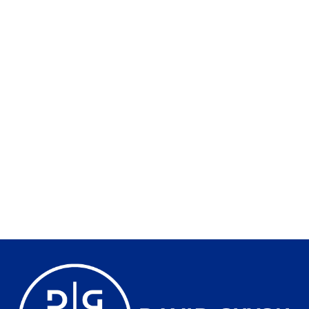
FAIRE RETIRER UNE ANTENNE 5G POUR
MOTIF DE SANTÉ
20 juillet 2026
Contester l’implantation d’une antenne 5G pour motif de
santé est compliqué mais pas impossible. Nous avons déjà
expliqué
Lire la suite