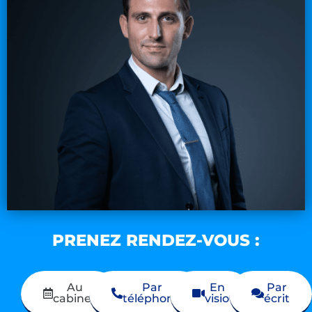
PRENEZ RENDEZ-VOUS :
Au
Par
En
Par
cabinet
téléphone
visio
écrit