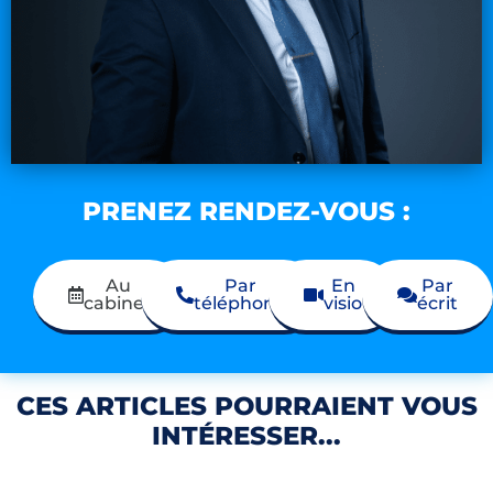
PRENEZ RENDEZ-VOUS :
Au
Par
En
Par
cabinet
téléphone
visio
écrit
CES ARTICLES POURRAIENT VOUS
INTÉRESSER...