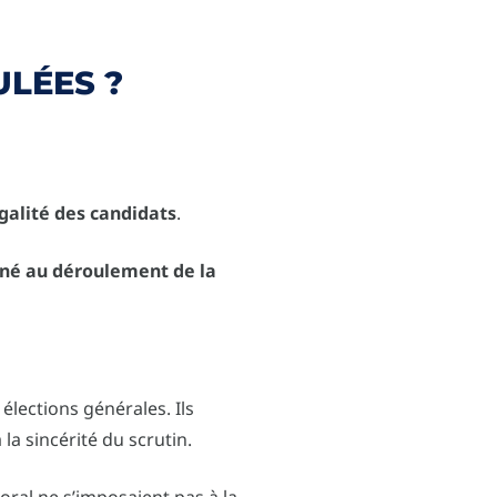
ULÉES ?
égalité des candidats
.
gné au déroulement de la
élections générales. Ils
la sincérité du scrutin.
toral ne s’imposaient pas à la