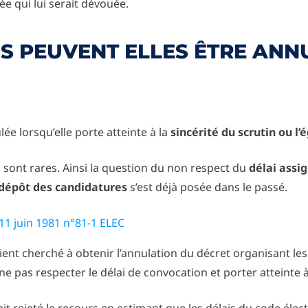
ée qui lui serait dévouée.
S PEUVENT ELLES ÊTRE ANN
ée lorsqu’elle porte atteinte à la
sincérité du scrutin ou l’
n sont rares. Ainsi la question du non respect du
délai assi
dépôt des candidatures
s’est déjà posée dans le passé.
11 juin 1981 n°81-1 ELEC
ient cherché à obtenir l’annulation du décret organisant les 
e pas respecter le délai de convocation et porter atteinte à 
it rejeté le recours en estimant que les délais du code élec