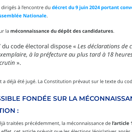
 dirigés à l’encontre du
décret du 9 juin 2024 portant con
’Assemblée Nationale
.
ur la
méconnaissance du dépôt des candidatures
.
157 du code électoral dispose «
Les déclarations de 
xemplaire, à la préfecture au plus tard à 18 heure
crutin
».
 déjà été jugé. La Constitution prévaut sur le texte du cod
SIBLE FONDÉE SUR LA MÉCONNAISSAN
TION :
déjà traitées précédemment, la méconnaissance de
l’article
 effet, cet article prévoit que les élections législatives aprè