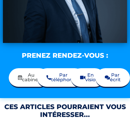
PRENEZ RENDEZ-VOUS :
Au
Par
En
Par
cabinet
téléphone
visio
écrit
CES ARTICLES POURRAIENT VOUS
INTÉRESSER...