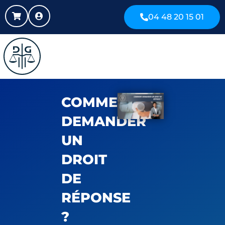
04 48 20 15 01
COMMENT
DEMANDER
UN
DROIT
DE
RÉPONSE
?