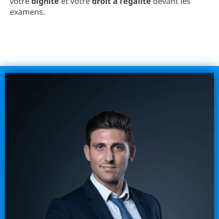
votre
dignité
et votre
droit à l’égalité
devant les
examens.