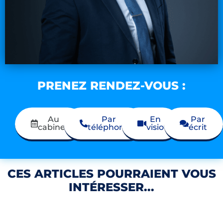
PRENEZ RENDEZ-VOUS :
Au
Par
En
Par
cabinet
téléphone
visio
écrit
CES ARTICLES POURRAIENT VOUS
INTÉRESSER...