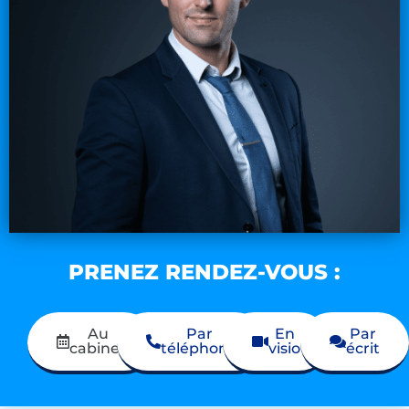
PRENEZ RENDEZ-VOUS :
Au
Par
En
Par
cabinet
téléphone
visio
écrit