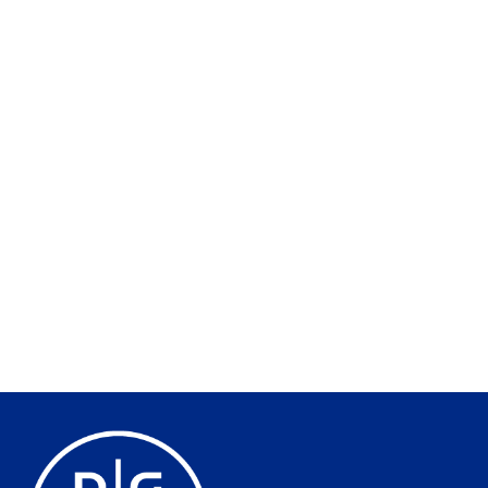
FAIRE RETIRER UNE ANTENNE 5G POUR
MOTIF DE SANTÉ
20 juillet 2026
Contester l’implantation d’une antenne 5G pour motif de
santé est compliqué mais pas impossible. Nous avons déjà
expliqué
Lire la suite