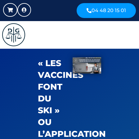
04 48 20 15 01
« LES
VACCINÉS
FONT
DU
SKI »
OU
L’APPLICATION